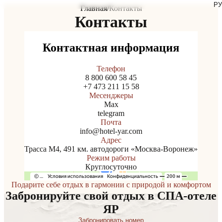
РУ
Главная
/
Контакты
0%
Контакты
Контактная информация
Телефон
8 800 600 58 45
+7 473 211 15 58
Месенджеры
Max
telegram
Почта
info@hotel-yar.com
Адрес
Трасса М4, 491 км. автодороги «Москва-Воронеж»
Режим работы
Круглосуточно
Открыть карту в Яндекс.Картах
Подарите себе отдых в гармонии с природой и комфортом
Забронируйте свой отдых в СПА-отеле
ЯР
З
а
б
р
о
н
и
р
о
в
а
т
ь
н
о
м
е
р