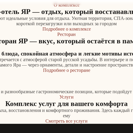
сто для тех, кто ищет отдых с душой и вниманием к каждой дет
О комплексе
est. 1997
отель ЯР — отдых, который восстанавл
ают идеальные условия для отдыха. Уютная территория, СПА-зон
короткой перезагрузки или выходных за городом
П
о
д
р
о
б
н
е
е
о
к
о
м
п
л
е
к
с
е
Ресторан
торан ЯР — вкус, который остаётся в па
блюда, спокойная атмосфера и легкие мотивы ис
речается с атмосферой старой русской усадьбы. В интерьере и 
самого Яра — через орнаменты, детали и настроение пространств
П
о
д
р
о
б
н
е
е
о
р
е
с
т
о
р
а
н
е
 разнообразные гастрономические позиции, которые подойдут и
Услуги
Комплекс услуг для вашего комфорта
ыха, восстановления и комфортного проживания. Здесь каждый г
ему
С
м
о
т
р
е
т
ь
в
с
е
у
с
л
у
г
и